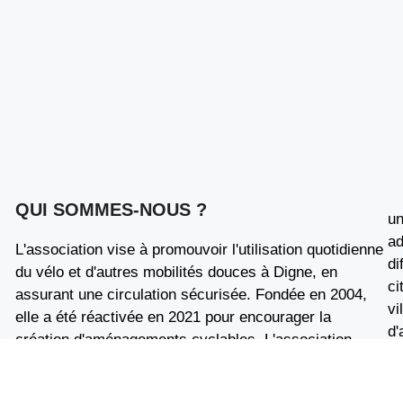
QUI SOMMES-NOUS ?
un
ad
L'association vise à promouvoir l'utilisation quotidienne
di
du vélo et d'autres mobilités douces à Digne, en
ci
assurant une circulation sécurisée. Fondée en 2004,
vi
elle a été réactivée en 2021 pour encourager la
d'
création d'aménagements cyclables. L'association
l'
s'adresse aux habitants pour les inciter à passer du
ad
volant au guidon et collabore avec les élus pour
fr