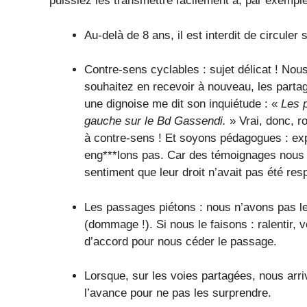
puissiez les transmettre facilement à, par exemple
Au-delà de 8 ans, il est interdit de circuler s
Contre-sens cyclables : sujet délicat ! Nou
souhaitez en recevoir à nouveau, les parta
une dignoise me dit son inquiétude : «
Les p
gauche sur le Bd Gassendi.
» Vrai, donc, 
à contre-sens ! Et soyons pédagogues : expl
eng***lons pas. Car des témoignages nous ra
sentiment que leur droit n’avait pas été resp
Les passages piétons : nous n’avons pas le
(dommage !). Si nous le faisons : ralentir, v
d’accord pour nous céder le passage.
Lorsque, sur les voies partagées, nous arri
l’avance pour ne pas les surprendre.