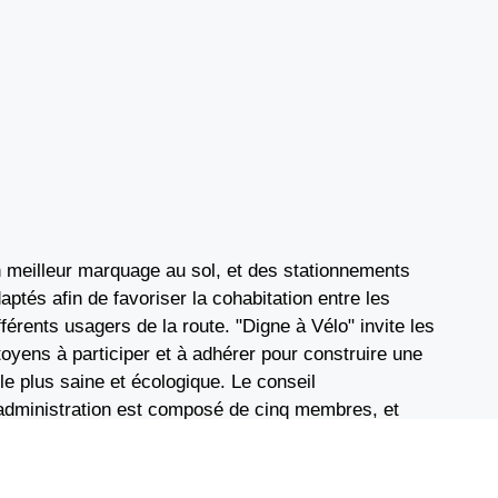
 meilleur marquage au sol, et des stationnements
aptés afin de favoriser la cohabitation entre les
fférents usagers de la route. "Digne à Vélo" invite les
toyens à participer et à adhérer pour construire une
lle plus saine et écologique. Le conseil
administration est composé de cinq membres, et
association bénéficie du soutien de nombreux
hérents. Elle est également membre de la Fédération
ançaise des Usagères et Usagers de la Bicyclette