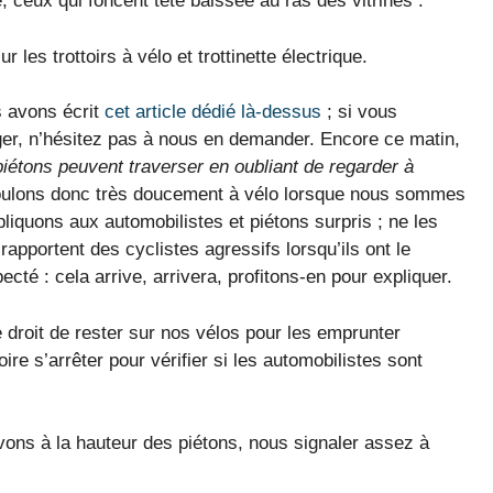
, ceux qui foncent tête baissée au ras des vitrines :
ur les trottoirs à vélo et trottinette électrique.
s avons écrit
cet article dédié là-dessus
; si vous
ger, n’hésitez pas à nous en demander. Encore ce matin,
iétons peuvent traverser en oubliant de regarder à
roulons donc très doucement à vélo lorsque nous sommes
iquons aux automobilistes et piétons surpris ; ne les
pportent des cyclistes agressifs lorsqu’ils ont le
ecté : cela arrive, arrivera, profitons-en pour expliquer.
 droit de rester sur nos vélos pour les emprunter
oire s’arrêter pour vérifier si les automobilistes sont
vons à la hauteur des piétons, nous signaler assez à